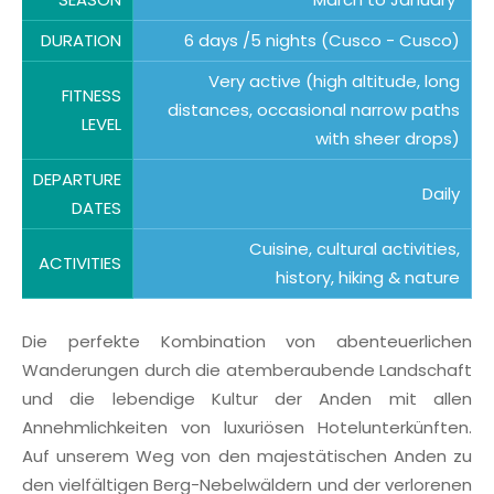
DURATION
6 days /5 nights (Cusco - Cusco)
Very active (high altitude, long
FITNESS
distances, occasional narrow paths
LEVEL
with sheer drops)
DEPARTURE
Daily
DATES
Cuisine, cultural activities,
ACTIVITIES
history, hiking & nature
Die perfekte Kombination von abenteuerlichen
Wanderungen durch die atemberaubende Landschaft
und die lebendige Kultur der Anden mit allen
Annehmlichkeiten von luxuriösen Hotelunterkünften.
Auf unserem Weg von den majestätischen Anden zu
den vielfältigen Berg-Nebelwäldern und der verlorenen