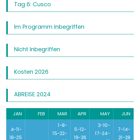
Tag 6: Cusco
Im Programm Inbegriffen
Nicht Inbegriffen
Kosten 2026
ABREISE 2024
JAN
FEB
MAR
APR
MAY
JUN
1-8-
3-10-
4-11-
5-12-
7-14-
15-22-
17-24-
18-25
19-26
21-28