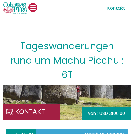
Kontakt
Tageswanderungen
rund um Machu Picchu :
6T
KONTAKT
von : USD 3100.00
SEASON
March to January