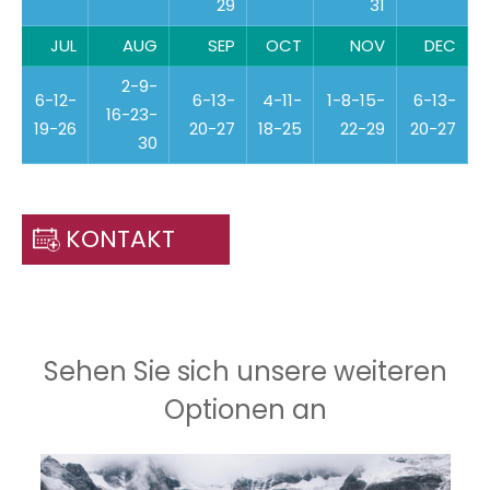
29
31
JUL
AUG
SEP
OCT
NOV
DEC
2-9-
6-12-
6-13-
4-11-
1-8-15-
6-13-
16-23-
19-26
20-27
18-25
22-29
20-27
30
KONTAKT
Sehen Sie sich unsere weiteren
Optionen an